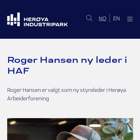
Norsk bokmål
English 
NO
EN
Roger Hansen ny leder i
HAF
Roger Hansen er valgt som ny styreleder i Herøya
Arbeiderforening