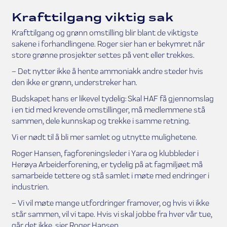
Krafttilgang viktig sak
Krafttilgang og grønn omstilling blir blant de viktigste
sakene i forhandlingene. Roger sier han er bekymret når
store grønne prosjekter settes på vent eller trekkes.
– Det nytter ikke å hente ammoniakk andre steder hvis
den ikke er grønn, understreker han.
Budskapet hans er likevel tydelig: Skal HAF få gjennomslag
i en tid med krevende omstillinger, må medlemmene stå
sammen, dele kunnskap og trekke i samme retning.
Vi er nødt til å bli mer samlet og utnytte mulighetene.
Roger Hansen, fagforeningsleder i Yara og klubbleder i
Herøya Arbeiderforening, er tydelig på at fagmiljøet må
samarbeide tettere og stå samlet i møte med endringer i
industrien.
– Vi vil møte mange utfordringer framover, og hvis vi ikke
står sammen, vil vi tape. Hvis vi skal jobbe fra hver vår tue,
går det ikke, sier Roger Hansen.