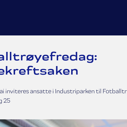
lltrøyefredag:
ekreftsaken
i inviteres ansatte i Industriparken til Fotballt
g 25