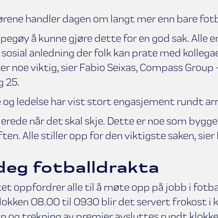
ørene handler dagen om langt mer enn bare fotb
pegøy å kunne gjøre dette for en god sak. Alle e
n sosial anledning der folk kan prate med kolleg
r noe viktig, sier Fabio Seixas, Compass Group -
g 25.
 og ledelse har vist stort engasjement rundt a
llerede når det skal skje. Dette er noe som bygg
ften. Alle stiller opp for den viktigste saken, si
deg fotballdrakta
 oppfordrer alle til å møte opp på jobb i fotba
klokken 08.00 til 0930 blir det servert frokost i 
on og trekning av premier avsluttes rundt klokke