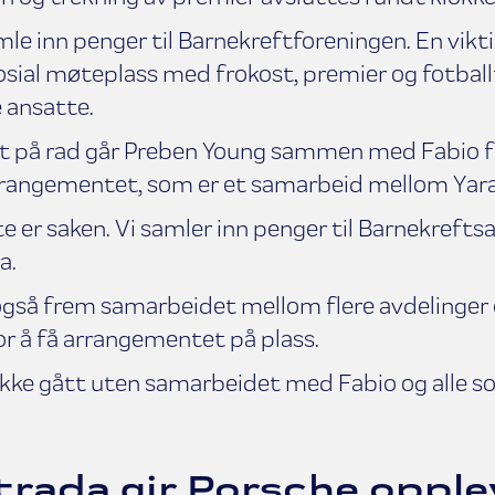
mle inn penger til Barnekreftforeningen. En vikt
osial møteplass med frokost, premier og fotballtr
e ansatte.
et på rad går Preben Young sammen med Fabio 
rangementet, som er et samarbeid mellom Yara
te er saken. Vi samler inn penger til Barnekrefts
a.
også frem samarbeidet mellom flere avdelinger
r å få arrangementet på plass.
kke gått uten samarbeidet med Fabio og alle som
rada gir Porsche opple