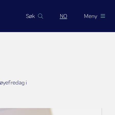
Norsk bokmål
Søk
NO
Meny
røyefredag i