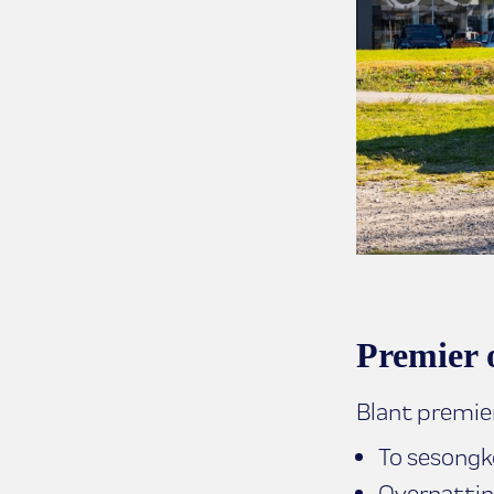
Premier 
Blant premien
To sesongk
Overnatti