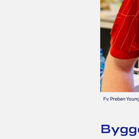
Fv. Preben Young
Bygg