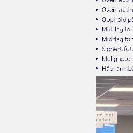
Overnattin
Opphold på
Middag for
Middag for
Signert fot
Muligheten 
Håp-armbån