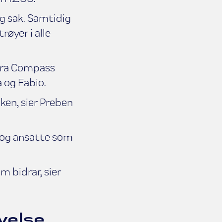
ig sak. Samtidig
øyer i alle
fra Compass
 og Fabio.
aken, sier Preben
 og ansatte som
 bidrar, sier
velse