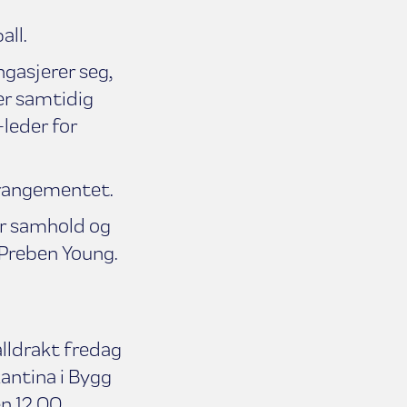
all.
ngasjerer seg,
aer samtidig
leder for
rrangementet.
er samhold og
er Preben Young.
lldrakt fredag
kantina i Bygg
n 12.00.