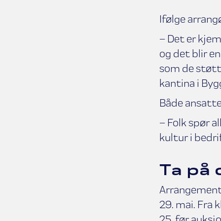
Ifølge arrang
– Det er kjem
og det blir e
som de støtte
kantina i Byg
Både ansatte
– Folk spør a
kultur i bedri
Ta på 
Arrangementet
29. mai. Fra 
25, før auksj