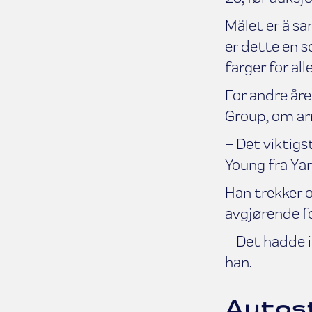
Målet er å sa
er dette en s
farger for all
For andre år
Group, om ar
– Det viktigs
Young fra Yar
Han trekker 
avgjørende fo
– Det hadde i
han.
Autost