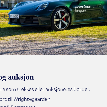
og auksjon
e som trekkes eller auksjoneres bort er:
ort til Wrightegaarden
ng på Sommerro