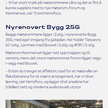
– Vi har stort trykk på møterommene våre og det er fint å
kunne supplere med to nye møterom, Forum og
Kammerset, sier Trond Herrefoss.
Nyrenovert Bygg 25G
Begge møterommene ligger i 2.etg. i nyrenoverte Bygg
25G, med egen inngang fra gateplan. Her holder Tietoevry
til i 1.etg., sammen med Bouvet i 2.etg. og AFRY i 3. etg.
Møterom Kammerset ligger rett opp trappen og til
venstre, mens det store møterommet Forum ligger vegg-
i-vegg med Bouvet.
– Enten du trenger et effektivt sted for et møte eller en
fleksibel arena for et større arrangement, har vi nå en
løsning, sier Herrefoss, og legger til at arealene har
trådløst nett og moderne audiovisuelt utstyr.