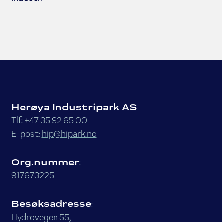
Herøya Industripark AS
Tlf:
+47 35 92 65 00
E-post:
hip@hipark.no
Org.nummer
:
917673225
Besøksadresse
:
Hydrovegen 55,